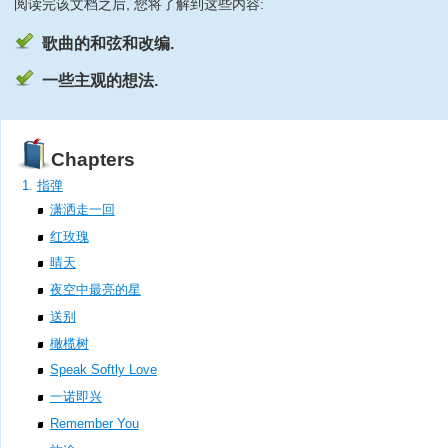
阅读完该文档之后, 您将了解到这些内容:
歌曲的和弦和改编.
一些主观的想法.
Chapters
指弹
潇洒走一回
红玫瑰
晴天
夜空中最亮的星
送别
橄榄树
Speak Softly Love
一诺即兴
Remember You