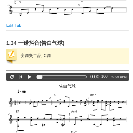
G
C
2
10
11
Edit Tab
1.34 一诺抖音(告白气球)
变调夹二品, C调
0:00
% (
90
BPM)
告白气球
= 90
C
Dm7
2
3
E7
Am9
4
5
F
Em7