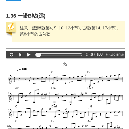
1.36 一诺B站(远)
注意一些滑弦(第4, 5, 10, 12小节), 击弦(第14, 17小节),
第8小节的击勾弦
0:00
% (
100
BPM)
远
= 100
C
Em
2
3
Am
Em7
FM7
4
5
6
C
Dm7
G
7
8
9
C
Em
Am
10
11
12