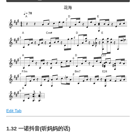
花海
= 70
A
D
E
2
A
Cm#
D
E
3
4
A
D
C♯7
5
6
F♯m
Bm7
E24
7
8
A
9
Edit Tab
1.32 一诺抖音(听妈妈的话)