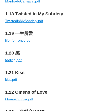
ManhadoCarnaval.pdf
1.18 Twisted in My Sobriety
TwistedinMySobriety.pdf
1.19 一生所爱
life_for_once.pdf
1.20 感
feeling.pdf
1.21 Kiss
kiss.pdf
1.22 Omens of Love
OmensofLove.pdf