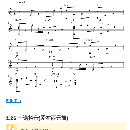
= 70
FM9
G
2
Em7
Am7
F
G
3
4
C
B♭dim9
FM9
5
6
G
Em7
Am7
7
8
F
G
Fm13
C
9
10
Edit Tab
1.26 一诺抖音(爱在西元前)