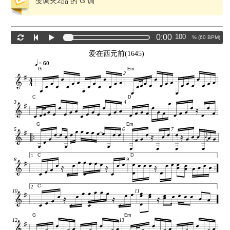
变调夹2品 的 G 调
0:00
% (
60
BPM)
爱在西元前(1645)
= 60
G
Em
2
C
D
3
4
G
Em
5
6
7
C
D
1
8
9
C
2
10
11
G
Em
12
13