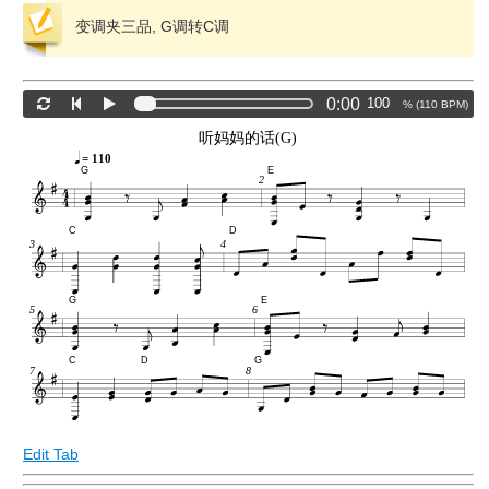
变调夹三品, G调转C调
0:00
% (
110
BPM)
听妈妈的话(G)
= 110
G
E
2
C
D
3
4
G
E
5
6
C
D
G
7
8
Edit Tab