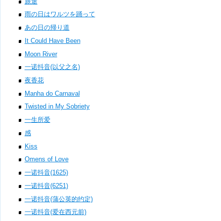
旅途
雨の日はワルツを踊って
あの日の帰り道
It Could Have Been
Moon River
一诺抖音(以父之名)
夜香花
Manha do Carnaval
Twisted in My Sobriety
一生所爱
感
Kiss
Omens of Love
一诺抖音(1625)
一诺抖音(6251)
一诺抖音(蒲公英的约定)
一诺抖音(爱在西元前)