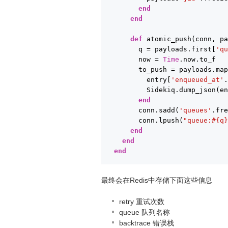
end
end
def
atomic_push(conn, p
q = payloads.first[
'q
now = 
Time
.now.to_f
to_push = payloads.ma
entry[
'enqueued_at'
Sidekiq.dump_json(e
end
conn.sadd(
'queues'
.fr
conn.lpush(
"queue:#{q
end
end
end
最终会在Redis中存储下面这些信息
retry 重试次数
queue 队列名称
backtrace 错误栈