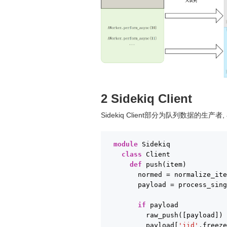
2 Sidekiq Client
Sidekiq Client部分为队列数据的生产者,
module
Sidekiq
class
Client
def
push(item)
normed = normalize_it
payload = process_sin
if
payload
raw_push([payload])
payload[
'jid'
.freez