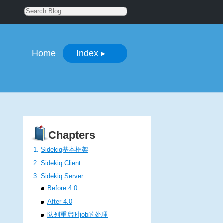
Home
Index
▸
Chapters
Sidekiq基本框架
Sidekiq Client
Sidekiq Server
Before 4.0
After 4.0
队列重启时job的处理