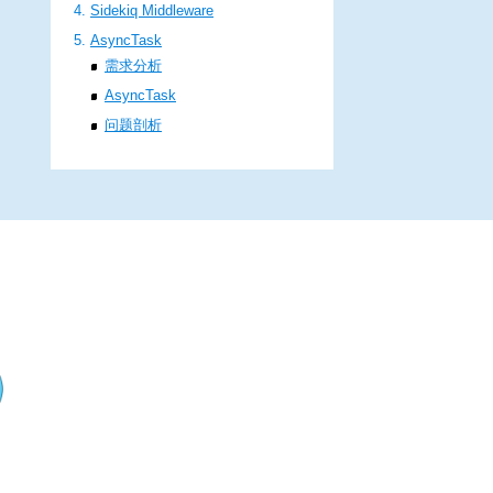
Sidekiq Middleware
AsyncTask
需求分析
AsyncTask
问题剖析