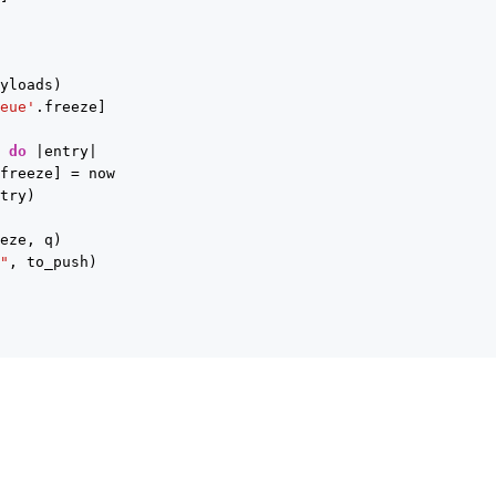
ayloads)
ueue'
.freeze]
p 
do
|entry|
.freeze] = now
ntry)
eeze, q)
}"
, to_push)