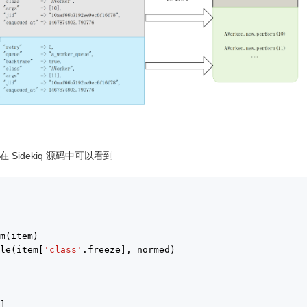
 在 Sidekiq 源码中可以看到
em(item)
gle(item[
'class'
.freeze], normed)
e]