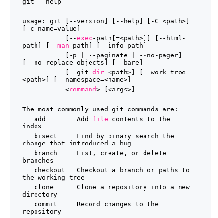
git --help
usage: git [--version] [--help] [-C <path>] 
[-c name=value]
[--
exec
-path[=<path>]] [--html-
path] [--
man
-path] [--info-path]
[-p | --paginate | --no-pager] 
[--no-replace-objects] [--bare]
[--git-
dir
=<path>] [--work-tree=
<path>] [--namespace=<name>]
<
command
> [<args>]
The most commonly used git commands are:
add        Add 
file
contents to the 
index
bisect     Find by binary search the 
change that introduced a bug
branch     List, create, or delete 
branches
checkout   Checkout a branch or paths to 
the working tree
clone      Clone a repository into a new 
directory
commit     Record changes to the 
repository