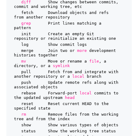
diff
Show changes between commits, 
commit and working tree, etc
fetch      Download objects and refs 
from another repository
grep
Print lines matching a 
pattern
init       Create an empty Git 
repository or reinitialize an existing one
log        Show commit logs
merge      Join two or 
more
development 
histories together
mv
Move or rename a 
file
, a 
directory, or a 
symlink
pull       Fetch from and integrate with 
another repository or a 
local
branch
push       Update remote refs along with 
associated objects
rebase     Forward-port 
local
commits to 
the updated upstream 
head
reset      Reset current HEAD to the 
specified state
rm
Remove files from the working 
tree and from the index
show       Show various types of objects
status     Show the working tree status