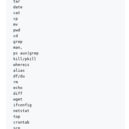
tar
date
cat
cp
mv
pwd
cd
grep
man,
ps aux|grep
kill/pkill
whereis
alias
df/du
rm
echo
diff
wget
ifconfig
netstat
top
crontab
scp