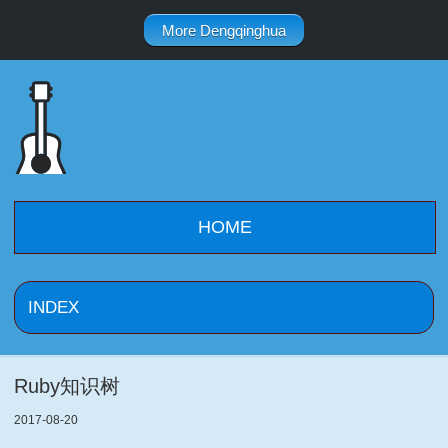
More Dengqinghua
HOME
Ruby知识树
2017-08-20