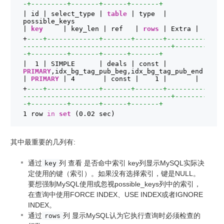
-+---------+-------+------+-------+
| id | select_type | 
table
| type  | 
possible_keys                                 
| 
key
| key_len | ref   | 
rows
| Extra |
+
----+-------------+-------+-------+----------
-------------------------------------+--------
-+---------+-------+------+-------+
|  1 | SIMPLE      | deals | const | 
PRIMARY
,idx_bg_tag_pub_beg,idx_bg_tag_pub_end 
| 
PRIMARY
| 4       | const |    1 |       |
+
----+-------------+-------+-------+----------
-------------------------------------+--------
-+---------+-------+------+-------+
1 row 
in
set
(0.02 sec)
其中最重要的几列有:
通过
列 查看 是否命中索引 key列显示MySQL实际决
key
定使用的键（索引）。如果没有选择索引，键是NULL。
要想强制MySQL使用或忽视possible_keys列中的索引，
在查询中使用FORCE INDEX、USE INDEX或者IGNORE
INDEX。
通过
列 显示MySQL认为它执行查询时必须检查的
rows