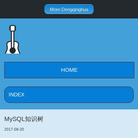
More Dengqinghua
HOME
MySQL知识树
2017-08-20