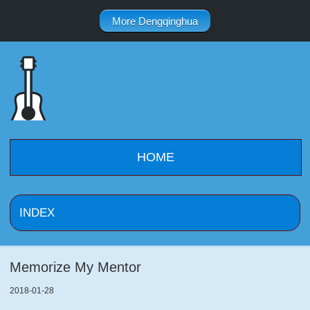
More Dengqinghua
HOME
Memorize My Mentor
2018-01-28