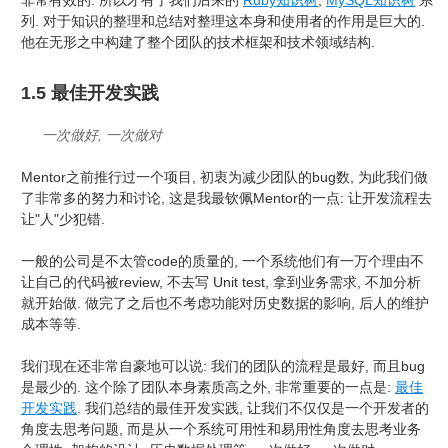
非常有效的. 所以才有了我们后来的
Ruby知识树
,
MySQL知识树
系
列. 对于知识的整理和总结对整理这本身和使用者的作用是巨大的.
他在无形之中构建了整个团队的技术框架和技术领域结构.
1.5 最佳开发实践
一次做好, 一次做对
Mentor之前推行过一个项目, 初衷为减少团队的bug数, 为此我们做
了非常多的努力和讨论, 这是我最钦佩Mentor的一点: 让开发流程去
让"人"少犯错.
一般的公司是不太管code的质量的, 一个系统他们有一万个理由不
让自己的代码被review, 不去写 Unit test, 拿到业务需求, 不加分析
就开始做. 做完了之后也不考虑功能对历史数据的影响, 后人的维护
成本等等.
我们现在还非常自豪地可以说: 我们的团队的流程是最好, 而且bug
是最少的. 这个除了团队本身素质高之外, 非常重要的一点是:
最佳
开发实践
. 我们总结的最佳开发实践, 让我们不仅仅是一个开发者的
角度去思考问题, 而是从一个系统可用性和易用性角度去思考业务