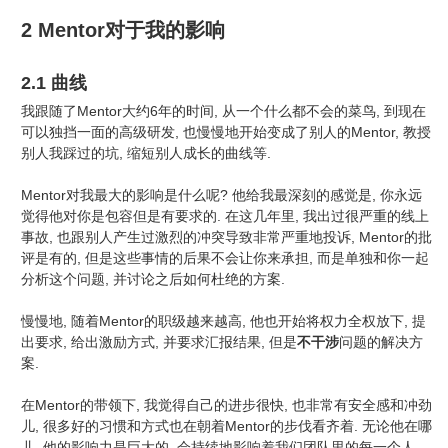
2 Mentor对于我的影响
2.1 曲线
我跟随了Mentor大约6年的时间, 从一个什么都不会的菜鸟, 到现在
可以独挡一面的高级研发, 也慢慢地开始变成了别人的Mentor, 教授
别人我踩过的坑, 缩短别人成长的曲线等.
Mentor对我最大的影响是什么呢? 他给我最深刻的感觉是, 你永远
觉得他对你是包容但是有要求的. 在这几年里, 我出过很严重的线上
事故, 也跟别人产生过激烈的冲突导致非常严重地投诉, Mentor的批
评是有的, 但是这些事情的后果不会让你来承担, 而是单独和你一起
分析这个问题, 并讨论之后如何杜绝的方案.
慢慢地, 随着Mentor的职级越来越高, 他也开始将权力全权放下, 提
出要求, 给出激励方式, 并要求汇报结果, 但是
不干涉
问题的解决方
案.
在Mentor的带领下, 我觉得自己的进步很快, 也非常有安全感和冲劲
儿, 很多好的习惯和方式也在朝着Mentor的步伐看齐着. 无论他在哪
儿, 他的影响力是巨大的, 会持续地影响着我们团队里的每一个人.