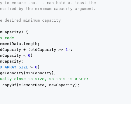
ty to ensure that it can hold at least the
pecified by the minimum capacity argument.
he desired minimum capacity
inCapacity) {
us code
lementData.length;
ldCapacity + (oldCapacity >> 
1
);
inCapacity < 
0
)
inCapacity;
AX_ARRAY_SIZE
> 
0
)
ugeCapacity(minCapacity);
sually close to size, so this is a win:
s
.copyOf(elementData, newCapacity);