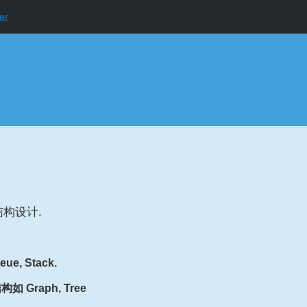
er
构设计.
e, Stack.
Graph, Tree