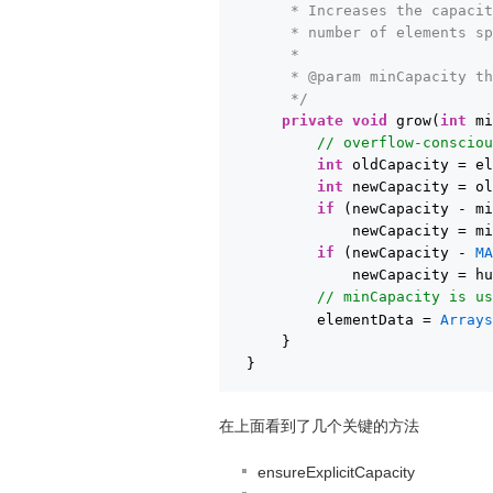
* Increases the capaci
* number of elements s
*
* @param minCapacity t
*/
private
void
grow(
int
m
// overflow-conscio
int
oldCapacity = e
int
newCapacity = o
if
(newCapacity - m
newCapacity = m
if
(newCapacity - 
M
newCapacity = h
// minCapacity is u
elementData = 
Array
}
}
在上面看到了几个关键的方法
ensureExplicitCapacity