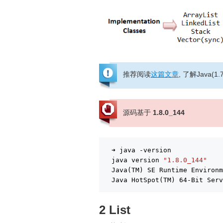
推荐阅读
这篇文章
, 了解Java(1.
源码基于
1.8.0_144
➜ java -version
java version 
"1.8.0_144"
Java(TM) SE Runtime Environ
Java HotSpot(TM) 64-Bit Ser
2 List