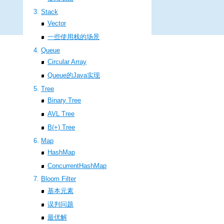
Stack
Vector
一些使用栈的场景
Queue
Circular Array
Queue的Java实现
Tree
Binary Tree
AVL Tree
B(+) Tree
Map
HashMap
ConcurrentHashMap
Bloom Filter
基本元素
误判问题
最优解