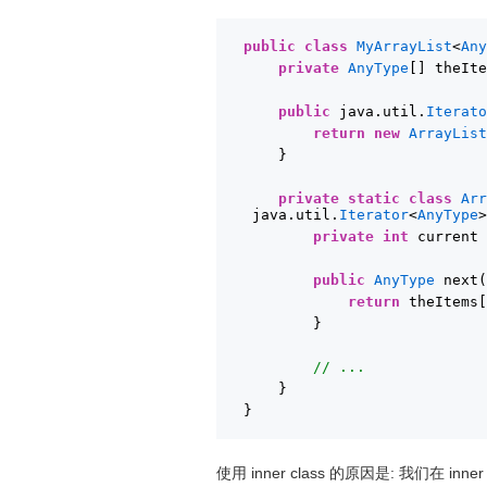
public
class
MyArrayList
<
An
private
AnyType
[] theIt
public
java.util.
Iterat
return
new
ArrayLis
}
private
static
class
Ar
java.util.
Iterator
<
AnyType
private
int
current
public
AnyType
next
return
theItems
}
// ...
}
}
使用 inner class 的原因是: 我们在 in