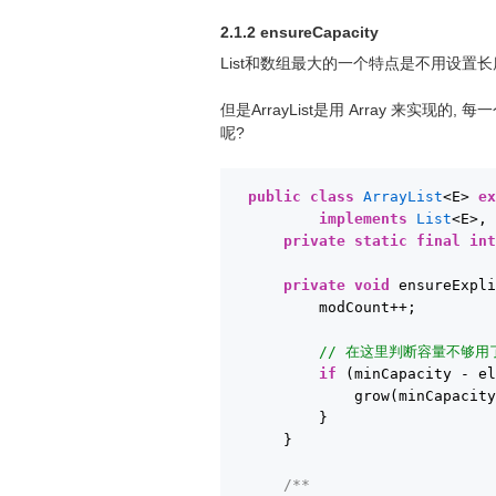
2.1.2 ensureCapacity
List和数组最大的一个特点是不用设置长
但是ArrayList是用 Array 来实现的
呢?
public
class
ArrayList
<E> 
e
implements
List
<E>,
private
static
final
in
private
void
ensureExpl
modCount++;
// 在这里判断容量不够用
if
(minCapacity - e
grow(minCapacit
}
}
/**