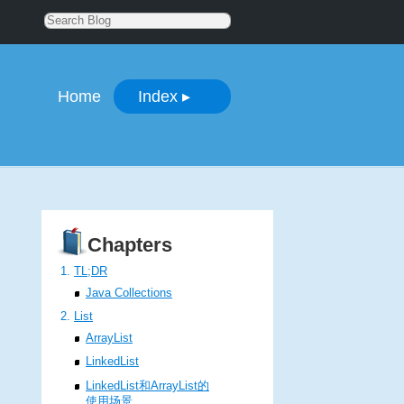
Home
Index
▸
Chapters
TL;DR
Java Collections
List
ArrayList
LinkedList
LinkedList和ArrayList的
使用场景