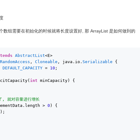
度
, 每一个数组需要在初始化的时候就将长度设置好, 那 ArrayList 是如何做到的
xtends
AbstractList
<E>
 
RandomAccess
, 
Cloneable
, java.io.
Serializable
{
t
DEFAULT_CAPACITY
= 
10
;
icitCapacity(
int
minCapacity) {
了, 就对容量进行增长
lementData.length > 
0
) {
y);