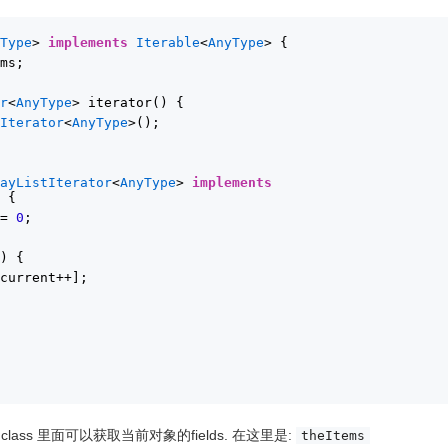
yType
> 
implements
Iterable
<
AnyType
> {
ems;
or
<
AnyType
> iterator() {
tIterator
<
AnyType
>();
rayListIterator
<
AnyType
> 
implements
> {
 = 
0
;
() {
[current++];
ner class 里面可以获取当前对象的fields. 在这里是:
theItems