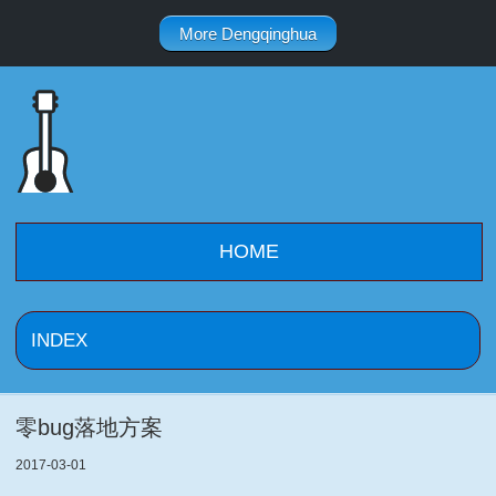
More Dengqinghua
HOME
零bug落地方案
2017-03-01