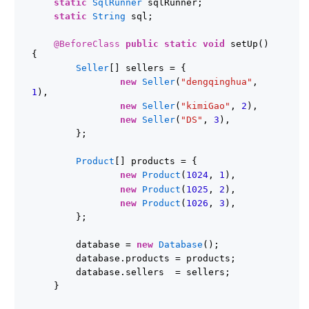
static
SqlRunner
sqlRunner;
static
String
sql;
@BeforeClass
public
static
void
setUp() 
{
Seller
[] sellers = {
new
Seller
(
"dengqinghua"
, 
1
),
new
Seller
(
"kimiGao"
, 
2
),
new
Seller
(
"DS"
, 
3
),
};
Product
[] products = {
new
Product
(
1024
, 
1
),
new
Product
(
1025
, 
2
),
new
Product
(
1026
, 
3
),
};
database = 
new
Database
();
database.products = products;
database.sellers  = sellers;
}