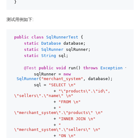
}
测试用例如下:
public
class
SqlRunnerTest
{
static
Database
database;
static
SqlRunner
sqlRunner;
static
String
sql;
@Test
public
void
run() 
throws
Exception
{
sqlRunner = 
new
SqlRunner
(
"merchant_system"
, database);
sql = 
"SELECT \n"
+ 
"\"products\".\"id\", 
\"sellers\".\"name\" \n"
+ 
"FROM \n"
+ 
" 
\"merchant_system\".\"products\" \n"
+ 
"INNER JOIN \n"
+ 
" 
\"merchant_system\".\"sellers\" \n"
+ 
"ON \n"