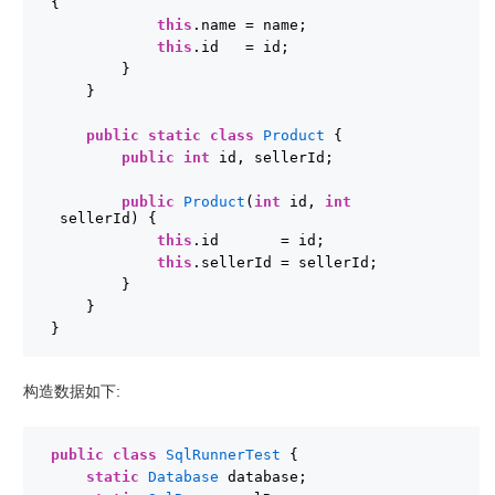
{
this
.name = name;
this
.id   = id;
}
}
public
static
class
Product
{
public
int
id, sellerId;
public
Product
(
int
id, 
int
sellerId) {
this
.id       = id;
this
.sellerId = sellerId;
}
}
}
构造数据如下:
public
class
SqlRunnerTest
{
static
Database
database;