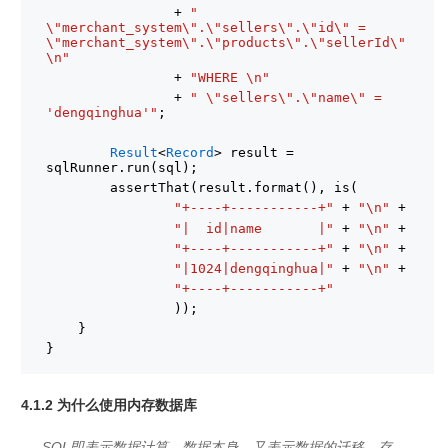
+ 
" 
\"merchant_system\".\"sellers\".\"id\" = 
\"merchant_system\".\"products\".\"sellerId\" 
\n"
+ 
"WHERE \n"
+ 
" \"sellers\".\"name\" = 
'dengqinghua'"
;
Result
<
Record
> result = 
sqlRunner.run(sql);
assertThat(result.format(), is(
"+----+-----------+"
+ 
"\n"
+
"|  id|name       |"
+ 
"\n"
+
"+----+-----------+"
+ 
"\n"
+
"|1024|dengqinghua|"
+ 
"\n"
+
"+----+-----------+"
));
}
}
4.1.2 为什么使用内存数据库
SQL即表示数据计算、数据本身、又表示数据的迁移、存